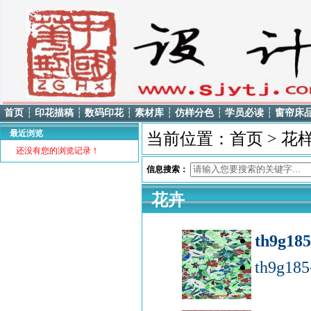
首页
┆
印花描稿
┆
数码印花
┆
素材库
┆
仿样分色
┆
学员必读
┆
窗帘床
最近浏览
当前位置：
首页
>
花
还没有您的浏览记录！
信息搜索：
花卉
th9g18
th9g18