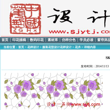
首页
┆
印花描稿
┆
数码印花
┆
素材库
┆
仿样分色
┆
学员必读
┆
窗帘床
当前位置：
首页
>
花样设计
>
服装花型设计花样设计
>
花卉
> 详细内容
S
发布时间：2014/11/1