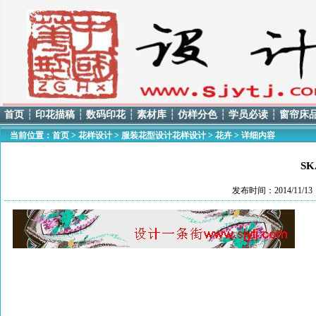
首页
┆
印花描稿
┆
数码印花
┆
素材库
┆
仿样分色
┆
学员必读
┆
窗帘床
当前位置：
首页
>
花样设计
>
服装花型设计花样设计
>
花卉
> 详细内容
SK
发布时间：2014/11/1