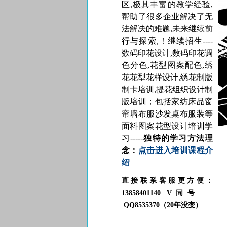
区,极其丰富的教学经验,
帮助了很多企业解决了无
法解决的难题,未来继续前
行与探索,！继续招生----
数码印花设计,数码印花调
色分色,花型图案配色,绣
花花型花样设计,绣花制版
制卡培训,提花
组织
设计制
版培训；包括家纺床品窗
帘墙布服沙发桌布服装等
面料图案花型设计培训学
习-----
独特的学习方法理
念：
点击进入培训课程介
绍
直接联系客服更方便：
13858401140 V同号
QQ8535370（20年没变）