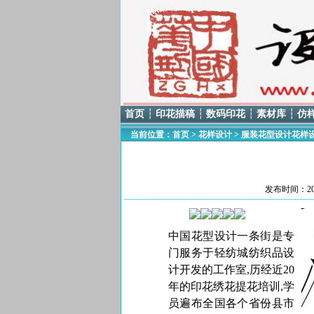
首页
┆
印花描稿
┆
数码印花
┆
素材库
┆
仿
当前位置：
首页
>
花样设计
>
服装花型设计花样
发布时间：201
中国花型
设计一条街
是专
门服务于轻纺城纺织品设
计开发的工作室,历经近20
年的印花绣花提花培训,学
员遍布全国各个省份县市