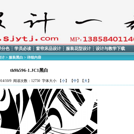
样分色
┆
学员必读
┆
窗帘床品设计
┆
服装花型设计
┆
设计与教学下载
设计
>
服装黑白
> 详细内容
th9h596-1.JC1黑白
4/10/9 阅读次数：12750 字体大小: 【
小
】 【
中
】【
大
】