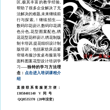
区,极其丰富的教学经验,
帮助了很多企业解决了无
法解决的难题,未来继续前
行与探索,！继续招生----
数码印花设计,数码印花调
色分色,花型图案配色,绣
花花型花样设计,绣花制版
制卡培训,提花
组织
设计制
版培训；包括家纺床品窗
帘墙布服沙发桌布服装等
面料图案花型设计培训学
习-----
独特的学习方法理
念：
点击进入培训课程介
绍
直接联系客服更方便：
13858401140 V同号
QQ8535370（20年没变）