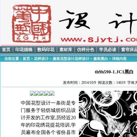
首页
┆
印花描稿
┆
数码印花
┆
素材库
┆
仿样分色
┆
学员必读
┆
窗帘床
当前位置：
首页
>
花样设计
>
服装花型设计花样设计
>
服装黑白
> 详细内容
th9h590-1.JC1黑白
发布时间：2014/10/9 阅读次数：14619 字体
中国花型
设计一条街
是专
门服务于轻纺城纺织品设
计开发的工作室,历经近20
年的印花绣花提花培训,学
员遍布全国各个省份县市