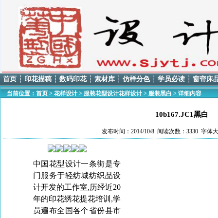
首页
┆
印花描稿
┆
数码印花
┆
素材库
┆
仿样分色
┆
学员必读
┆
窗帘床
当前位置：
首页
>
花样设计
>
服装花型设计花样设计
>
服装黑白
> 详细内容
10b167.JC1黑白
发布时间：2014/10/8 阅读次数：3330 字体大
中国花型
设计一条街
是专
门服务于轻纺城纺织品设
计开发的工作室,历经近20
年的印花绣花提花培训,学
员遍布全国各个省份县市