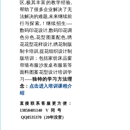
区,极其丰富的教学经验,
帮助了很多企业解决了无
法解决的难题,未来继续前
行与探索,！继续招生----
数码印花设计,数码印花调
色分色,花型图案配色,绣
花花型花样设计,绣花制版
制卡培训,提花
组织
设计制
版培训；包括家纺床品窗
帘墙布服沙发桌布服装等
面料图案花型设计培训学
习-----
独特的学习方法理
念：
点击进入培训课程介
绍
直接联系客服更方便：
13858401140 V同号
QQ8535370（20年没变）