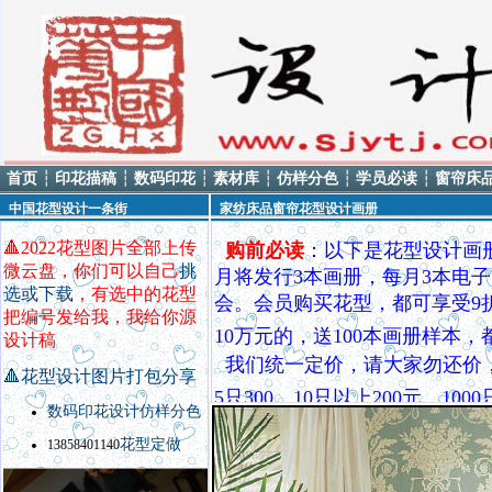
首页
┆
印花描稿
┆
数码印花
┆
素材库
┆
仿样分色
┆
学员必读
┆
窗帘床
中国花型设计一条街
家纺床品窗帘花型设计画册
🔺
2022花型图片全部上传
购前必读
：以下是花型设计画
微云盘，你们可以自己
挑
月将发行3本画册，每月3本电子
选或下载
，有选中的花型
会。会员购买花型，都可享受9
把编号发给我，我给你源
10万元的，送100本画册样本
设计稿
我们统一定价，请大家勿还价
🔺
花型设计图片打包分享
5只300，10只以上200元，
数码印花设计
仿样
分色
QQ8535370，电话138584
花型定做
13858401140