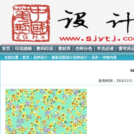
首页
┆
印花描稿
┆
数码印花
┆
素材库
┆
仿样分色
┆
学员必读
┆
窗帘床
当前位置：
首页
>
花样设计
>
服装花型设计花样设计
>
花卉
> 详细内容
b
发布时间：2014/11/1