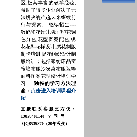
区,极其丰富的教学经验,
帮助了很多企业解决了无
法解决的难题,未来继续前
行与探索,！继续招生----
数码印花设计,数码印花调
色分色,花型图案配色,绣
花花型花样设计,绣花制版
制卡培训,提花
组织
设计制
版培训；包括家纺床品窗
帘墙布服沙发桌布服装等
面料图案花型设计培训学
习-----
独特的学习方法理
念：
点击进入培训课程介
绍
直接联系客服更方便：
13858401140 V同号
QQ8535370（20年没变）