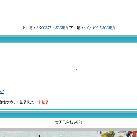
上一篇：
SK9G675-4.JC8花卉
下一篇：
sk9g1098-5.JC8花卉
夹
]
接发表。) 登录状态：
未登录
暂无已审核评论!