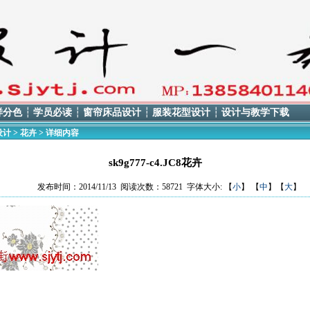
样分色
┆
学员必读
┆
窗帘床品设计
┆
服装花型设计
┆
设计与教学下载
设计
>
花卉
> 详细内容
sk9g777-c4.JC8花卉
发布时间：2014/11/13 阅读次数：58721 字体大小: 【
小
】 【
中
】【
大
】