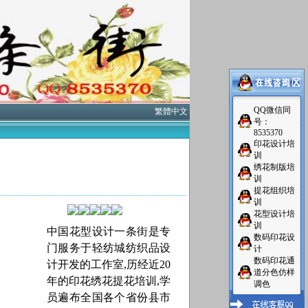
QQ微信同
繁體中文
号：
8535370
印花设计培
训
绣花制版培
训
提花组织培
训
花型设计培
训
中国花型
设计一条街
是专
数码印花设
门服务于轻纺城纺织品设
计
数码印花通
计开发的工作室,历经近20
道分色仿样
年的印花绣花提花培训,学
调色
员遍布全国各个省份县市