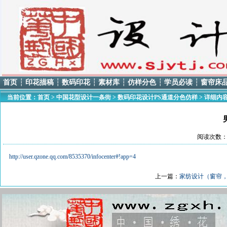
首页
┆
印花描稿
┆
数码印花
┆
素材库
┆
仿样分色
┆
学员必读
┆
窗帘床
当前位置：
首页
>
中国花型设计一条街
>
数码印花设计PS通道分色仿样
> 详细内
阅读次数：3
http://user.qzone.qq.com/8535370/infocenter#!app=4
上一篇：
家纺设计（窗帘